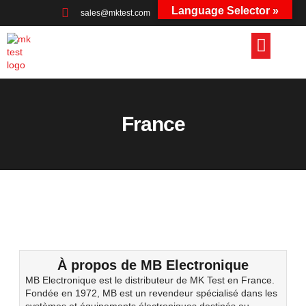
Language Selector »
sales@mktest.com
+44 (0)1823 661100
France
À propos de MB Electronique
MB Electronique est le distributeur de MK Test en France.
Fondée en 1972, MB est un revendeur spécialisé dans les
systèmes et équipements électroniques destinés au